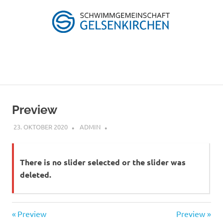
Zum
Inhalt
springen
Schwimmgemeinschaft
SG-
Gelsenkirchen
GE
MENÜ
Preview
23. OKTOBER 2020
ADMIN
There is no slider selected or the slider was
deleted.
Vorheriger
Nächster
Beitragsnavigation
Preview
Preview